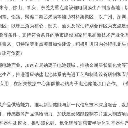
珠海、佛山、肇庆、东莞为重点建设锂电隔膜生产制造基地；
铜箔、铝箔、聚偏二氟乙烯膜等辅助材料集聚区；以广州、深圳
聚区；以珠三角为核心，韶关、汕头及深汕特别合作区为支点建
源等条件，支持符合条件的地市建设国家锂电高新技术产业化
璞泰来、贝特瑞等重点项目加快建设，积极引进国内外锂电龙头
市政府负责）
能电池产业。
加速布局钠离子电池领域，推动金属层状氧化物等
化生产，推进适应钠盐电池体系的先进工艺和制造设备研制和应
范应用，在韶关数据中心集群推动钠离子电池储能项目合作。（
及产品供给能力。
推动新型储能与新一代信息技术深度融合，发
件、传感器等产品供给能力。加快建设储能控制芯片重大制造项
率器件及模块，推动碳化硅、氮化镓等宽禁带半导体功率器件