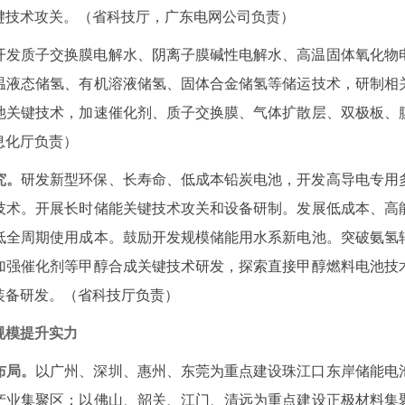
键技术攻关。（省科技厅，广东电网公司负责）
开发质子交换膜电解水、阴离子膜碱性电解水、高温固体氧化物
温液态储氢、有机溶液储氢、固体合金储氢等储运技术，研制相
池关键技术，加速催化剂、质子交换膜、气体扩散层、双极板、
息化厅负责）
究。
研发新型环保、长寿命、低成本铅炭电池，开发高导电专用
技术。开展长时储能关键技术攻关和设备研制。发展低成本、高
低全周期使用成本。鼓励开发规模储能用水系新电池。突破氨氢
加强催化剂等甲醇合成关键技术研发，探索直接甲醇燃料电池技
装备研发。（省科技厅负责）
规模提升实力
布局。
以广州、深圳、惠州、东莞为重点建设珠江口东岸储能电
产业集聚区；以佛山、韶关、江门、清远为重点建设正极材料集