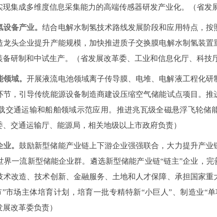
实现集成多维度信息采集能力的高端传感器研发产业化。（省发
氢设备产业。
结合电解水制氢技术路线发展阶段和应用特点，按
造龙头企业提升产能规模，加快推进质子交换膜电解水制氢装置
装备研制和中试生产。（省发展改革委、工业和信息化厅、科技
能领域。
开展液流电池领域离子传导膜、电堆、电解液工程化研
环节，引导传统能源设备制造商建设压缩空气储能试点项目。推
载交通运输和船舶领域示范应用。推进兆瓦级全磁悬浮飞轮储
委、交通运输厅、能源局，相关地级以上市政府负责）
企业。
鼓励新型储能产业链上下游企业强强联合，大力提升产业
界一流新型储能企业群。遴选新型储能产业链“链主”企业，完
技术改造、技术创新、金融服务、土地和人才保障、承担国家重
”市场主体培育计划，培育一批专精特新“小巨人”、制造业“单
发展改革委负责）