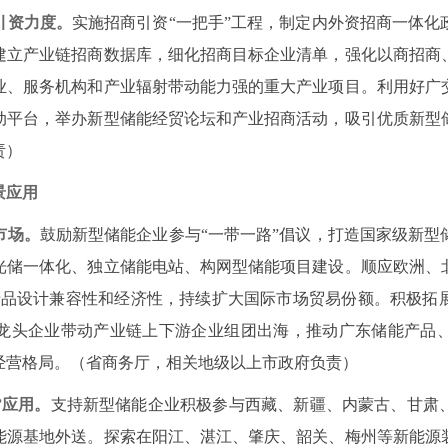
引资力度。
实施招商引资“一把手”工程，制定内外资招商一体化
建立产业链招商数据库，细化招商目标企业清单，强化以商招商
业、服务机构和产业辐射带动能力强的重大产业项目。利用好广
动平台，举办新型储能经贸论坛和产业招商活动，吸引优质新型
责）
景应用
市场。
鼓励新型储能企业参与“一带一路”倡议，打造国家级新型
光储一体化、独立储能电站、构网型储能项目建设。顺应欧洲、
能产品设计兼容性和经济性，持续扩大国际市场贸易份额。积极拓
龙头企业带动产业链上下游企业组团出海，推动广东储能产品
的经营格局。（省商务厅，相关地级以上市政府负责）
”应用。
支持新型储能企业积极参与西藏、新疆、内蒙古、甘肃
能源基地外送。探索在阳江、湛江、肇庆、韶关、梅州等新能源