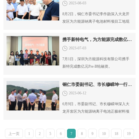
2023-08-03
8月2日，铜仁市委书记李作勋深入大龙开
发区为方能源钠离子电池材料项目工地现
场进行调研。
携手新特电气，为方能源完成数亿元Pre-B轮融资
2023-07-03
7月1日，深圳为方能源科技有限公司携手
新特完成数亿元Pre-B轮融资。
铜仁市委副书记、市长穆嵘坤一行莅临为方能源调研指导
2023-06-12
6月9日，市委副书记、市长穆嵘坤深入大
龙开发区为方能源钠离子电池正极材料项
目工地现场进行调研。
上一页
1
2
5
6
7
8
9
10
18
19