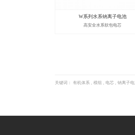
W系列水系钠离子电池
高安全水系软包电芯
W系列水系钠离子电池
关键词：
有机体系
,
模组
,
电芯
,
钠离子电
High-Safety Aqueous Pouch Cell
立即咨询