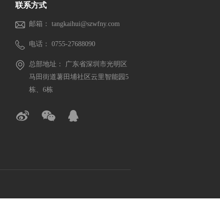
联系方式
邮箱：
tangkaihui@szwfny.com
电话： 0755-27688090
总部地址： 广东省深圳市光明区
马田街道薯田埔社区云里智能园5
栋、6栋